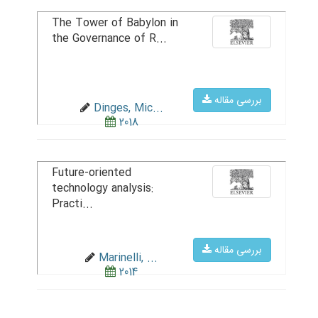
The Tower of Babylon in
the Governance of R...
بررسی مقاله
Dinges, Mic...
2018
Future-oriented
technology analysis:
Practi...
بررسی مقاله
Marinelli, ...
2014