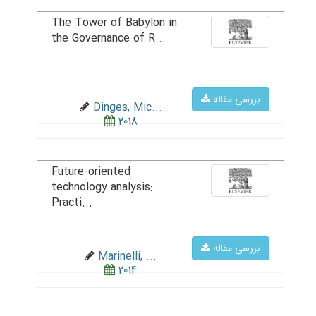
The Tower of Babylon in
the Governance of R...
بررسی مقاله
Dinges, Mic...
2018
Future-oriented
technology analysis:
Practi...
بررسی مقاله
Marinelli, ...
2014