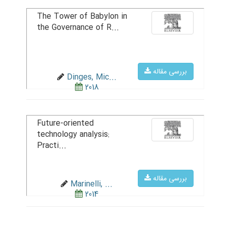
The Tower of Babylon in
the Governance of R...
بررسی مقاله
Dinges, Mic...
2018
Future-oriented
technology analysis:
Practi...
بررسی مقاله
Marinelli, ...
2014