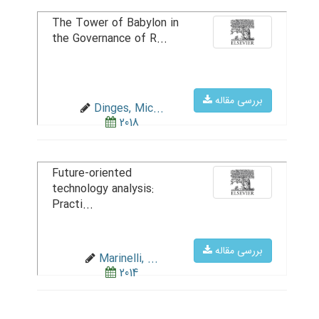
The Tower of Babylon in
the Governance of R...
بررسی مقاله
Dinges, Mic...
2018
Future-oriented
technology analysis:
Practi...
بررسی مقاله
Marinelli, ...
2014