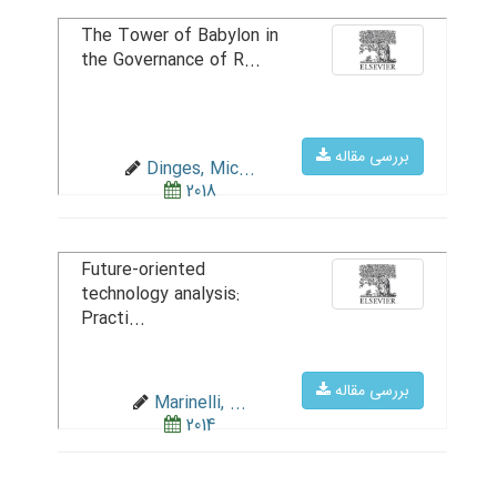
The Tower of Babylon in
the Governance of R...
بررسی مقاله
Dinges, Mic...
2018
Future-oriented
technology analysis:
Practi...
بررسی مقاله
Marinelli, ...
2014