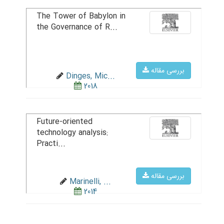
The Tower of Babylon in
the Governance of R...
بررسی مقاله
Dinges, Mic...
2018
Future-oriented
technology analysis:
Practi...
بررسی مقاله
Marinelli, ...
2014