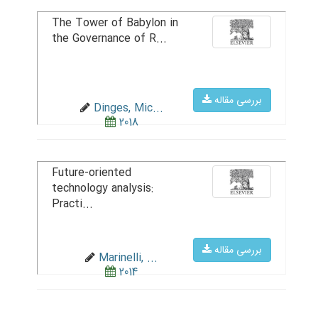
The Tower of Babylon in
the Governance of R...
بررسی مقاله
Dinges, Mic...
2018
Future-oriented
technology analysis:
Practi...
بررسی مقاله
Marinelli, ...
2014