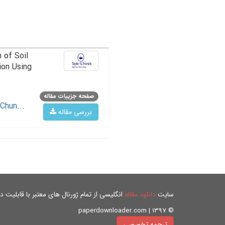
 of Soil
ion Using
صفحه جزییات مقاله
Chun...
بررسی مقاله
سایت
دانلود مقاله
انگلیسی از تمام ژورنال های معتبر با قابلیت دان
© paperdownloader.com | 1397
ترجمه تخصصی