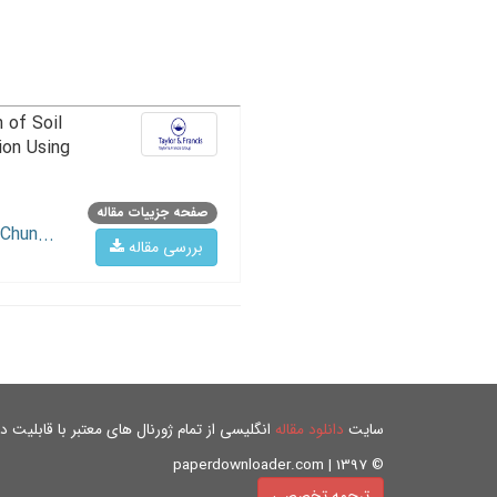
 of Soil
ion Using
صفحه جزییات مقاله
Chun...
بررسی مقاله
سایت
دانلود مقاله
انگلیسی از تمام ژورنال های معتبر با قابلیت دان
© paperdownloader.com | 1397
ترجمه تخصصی