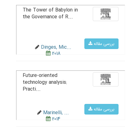
The Tower of Babylon in
the Governance of R...
بررسی مقاله
Dinges, Mic...
2018
Future-oriented
technology analysis:
Practi...
بررسی مقاله
Marinelli, ...
2014