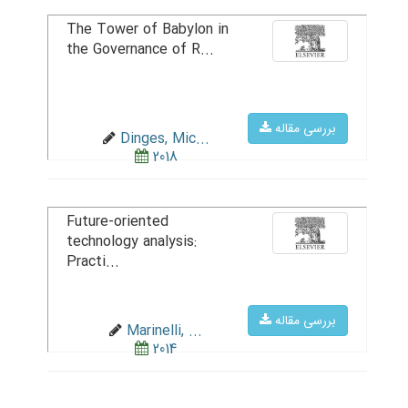
The Tower of Babylon in
the Governance of R...
بررسی مقاله
Dinges, Mic...
2018
Future-oriented
technology analysis:
Practi...
بررسی مقاله
Marinelli, ...
2014