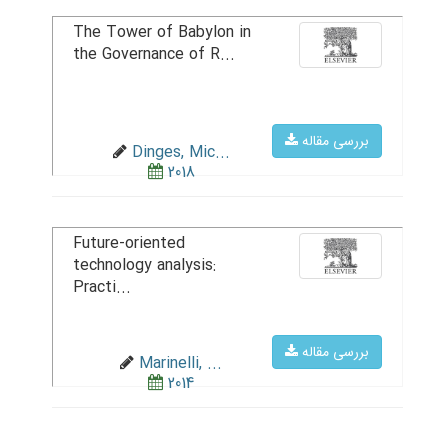
The Tower of Babylon in
the Governance of R...
بررسی مقاله
Dinges, Mic...
2018
Future-oriented
technology analysis:
Practi...
بررسی مقاله
Marinelli, ...
2014