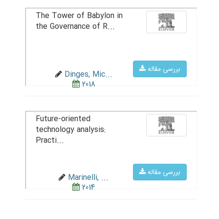
The Tower of Babylon in
the Governance of R...
بررسی مقاله
Dinges, Mic...
2018
Future-oriented
technology analysis:
Practi...
بررسی مقاله
Marinelli, ...
2014