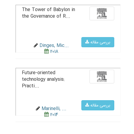
The Tower of Babylon in
the Governance of R...
بررسی مقاله
Dinges, Mic...
2018
Future-oriented
technology analysis:
Practi...
بررسی مقاله
Marinelli, ...
2014