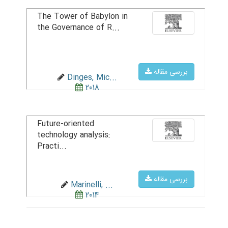
The Tower of Babylon in
the Governance of R...
بررسی مقاله
Dinges, Mic...
2018
Future-oriented
technology analysis:
Practi...
بررسی مقاله
Marinelli, ...
2014