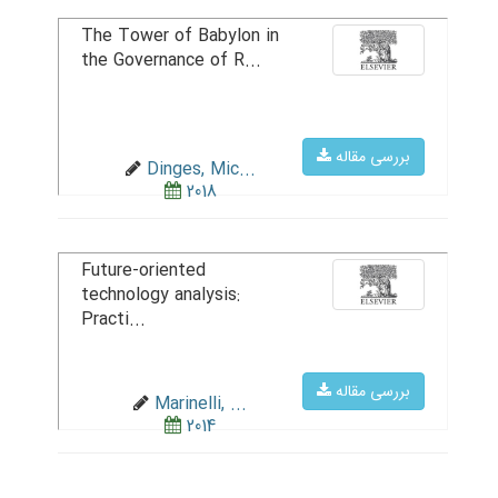
The Tower of Babylon in
the Governance of R...
بررسی مقاله
Dinges, Mic...
2018
Future-oriented
technology analysis:
Practi...
بررسی مقاله
Marinelli, ...
2014