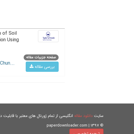
 of Soil
ion Using
صفحه جزییات مقاله
Chun...
بررسی مقاله
سایت
دانلود مقاله
انگلیسی از تمام ژورنال های معتبر با قابلیت دان
© paperdownloader.com | 1397
ترجمه تخصصی