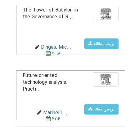
The Tower of Babylon in
the Governance of R...
بررسی مقاله
Dinges, Mic...
2018
Future-oriented
technology analysis:
Practi...
بررسی مقاله
Marinelli, ...
2014