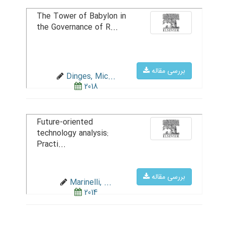
The Tower of Babylon in
the Governance of R...
بررسی مقاله
Dinges, Mic...
2018
Future-oriented
technology analysis:
Practi...
بررسی مقاله
Marinelli, ...
2014