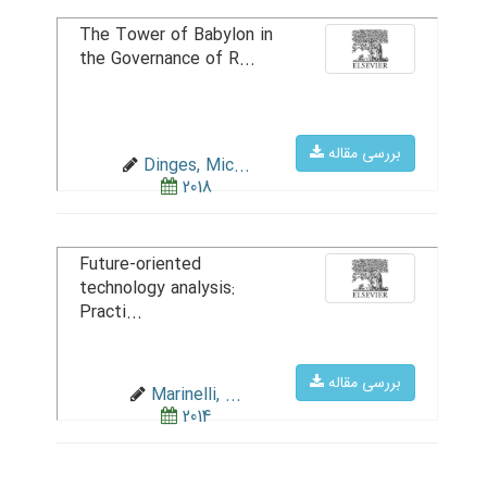
The Tower of Babylon in
the Governance of R...
بررسی مقاله
Dinges, Mic...
2018
Future-oriented
technology analysis:
Practi...
بررسی مقاله
Marinelli, ...
2014