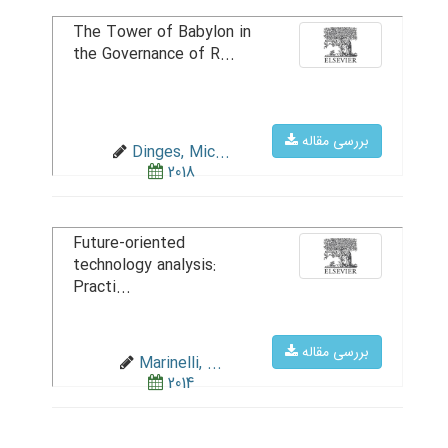
The Tower of Babylon in
the Governance of R...
بررسی مقاله
Dinges, Mic...
2018
Future-oriented
technology analysis:
Practi...
بررسی مقاله
Marinelli, ...
2014