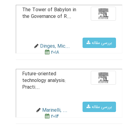
The Tower of Babylon in
the Governance of R...
بررسی مقاله
Dinges, Mic...
2018
Future-oriented
technology analysis:
Practi...
بررسی مقاله
Marinelli, ...
2014