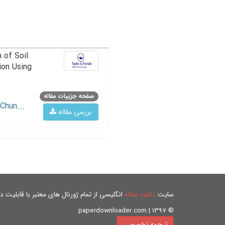
 of Soil
ion Using
صفحه جزییات مقاله
Chun...
بررسی مقاله
سایت
دانلود مقاله
انگلیسی از تمام ژورنال های معتبر با قابلیت دان
© paperdownloader.com | 1397
ترجمه تخصصی