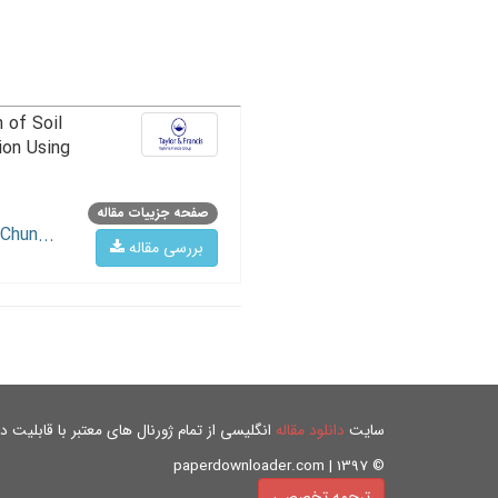
 of Soil
ion Using
صفحه جزییات مقاله
Chun...
بررسی مقاله
سایت
دانلود مقاله
انگلیسی از تمام ژورنال های معتبر با قابلیت دان
© paperdownloader.com | 1397
ترجمه تخصصی