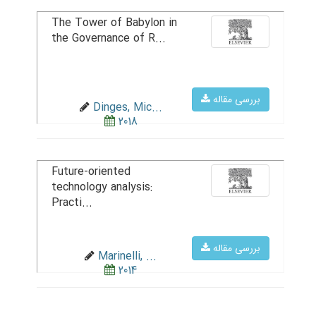
The Tower of Babylon in
the Governance of R...
بررسی مقاله
Dinges, Mic...
2018
Future-oriented
technology analysis:
Practi...
بررسی مقاله
Marinelli, ...
2014