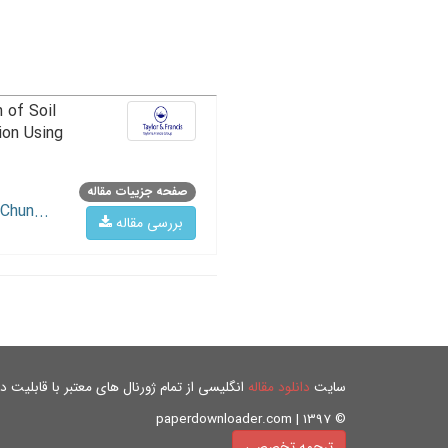
 of Soil
ion Using
صفحه جزییات مقاله
Chun...
بررسی مقاله
سایت
دانلود مقاله
انگلیسی از تمام ژورنال های معتبر با قابلیت دان
© paperdownloader.com | 1397
ترجمه تخصصی