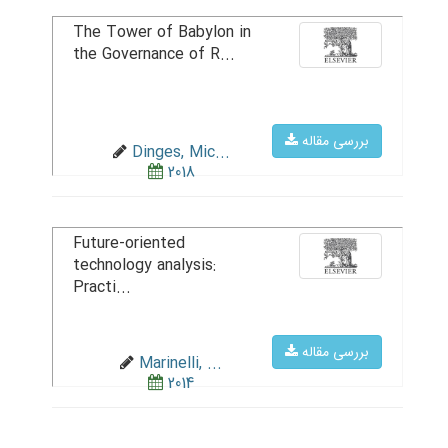
The Tower of Babylon in
the Governance of R...
بررسی مقاله
Dinges, Mic...
2018
Future-oriented
technology analysis:
Practi...
بررسی مقاله
Marinelli, ...
2014