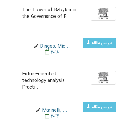
The Tower of Babylon in
the Governance of R...
بررسی مقاله
Dinges, Mic...
2018
Future-oriented
technology analysis:
Practi...
بررسی مقاله
Marinelli, ...
2014