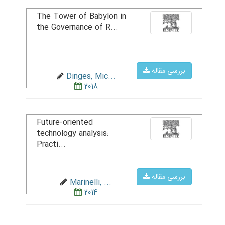
The Tower of Babylon in
the Governance of R...
بررسی مقاله
Dinges, Mic...
2018
Future-oriented
technology analysis:
Practi...
بررسی مقاله
Marinelli, ...
2014