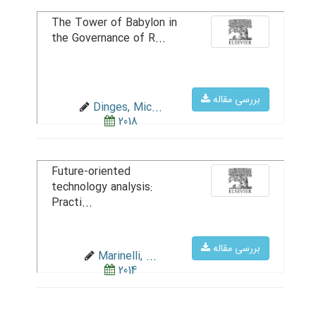
The Tower of Babylon in
the Governance of R...
بررسی مقاله
Dinges, Mic...
2018
Future-oriented
technology analysis:
Practi...
بررسی مقاله
Marinelli, ...
2014