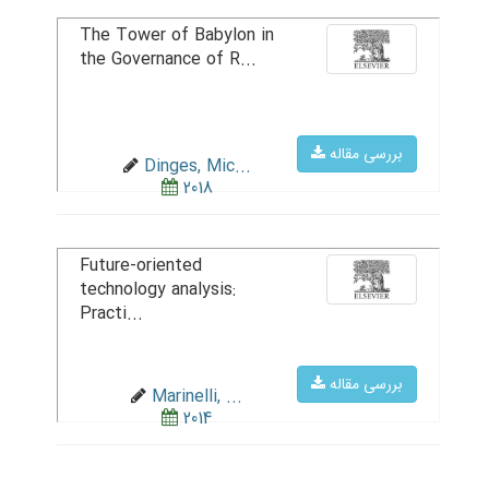
The Tower of Babylon in
the Governance of R...
بررسی مقاله
Dinges, Mic...
2018
Future-oriented
technology analysis:
Practi...
بررسی مقاله
Marinelli, ...
2014