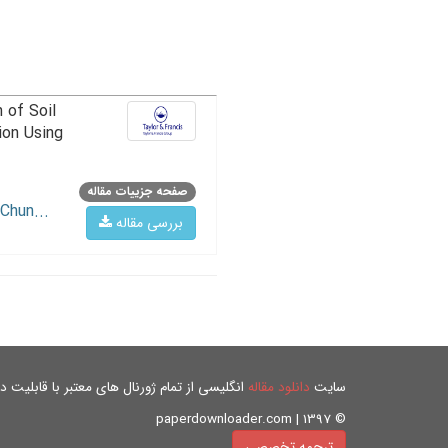
 of Soil
ion Using
صفحه جزییات مقاله
Chun...
بررسی مقاله
سایت
دانلود مقاله
انگلیسی از تمام ژورنال های معتبر با قابلیت دان
© paperdownloader.com | 1397
ترجمه تخصصی