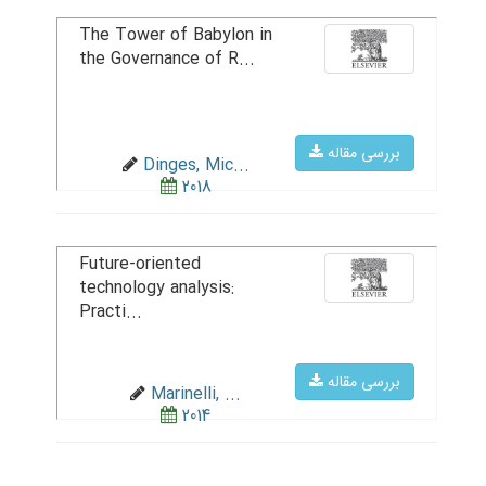
The Tower of Babylon in
the Governance of R...
بررسی مقاله
Dinges, Mic...
2018
Future-oriented
technology analysis:
Practi...
بررسی مقاله
Marinelli, ...
2014