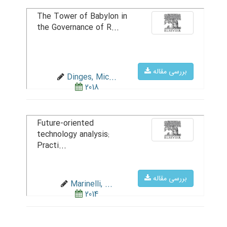
The Tower of Babylon in
the Governance of R...
بررسی مقاله
Dinges, Mic...
2018
Future-oriented
technology analysis:
Practi...
بررسی مقاله
Marinelli, ...
2014