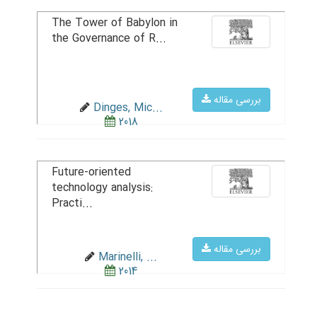
The Tower of Babylon in
the Governance of R...
بررسی مقاله
Dinges, Mic...
2018
Future-oriented
technology analysis:
Practi...
بررسی مقاله
Marinelli, ...
2014