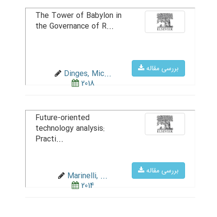
The Tower of Babylon in
the Governance of R...
بررسی مقاله
Dinges, Mic...
2018
Future-oriented
technology analysis:
Practi...
بررسی مقاله
Marinelli, ...
2014