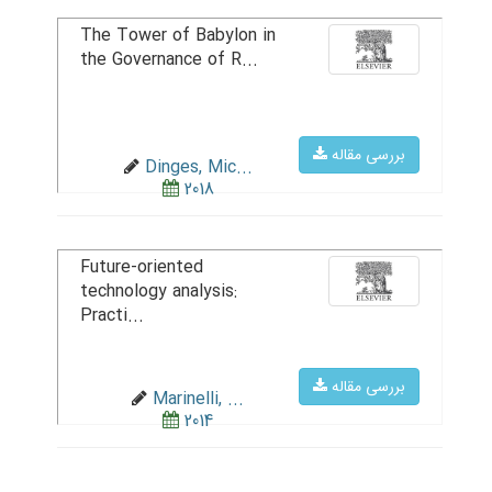
The Tower of Babylon in
the Governance of R...
بررسی مقاله
Dinges, Mic...
2018
Future-oriented
technology analysis:
Practi...
بررسی مقاله
Marinelli, ...
2014