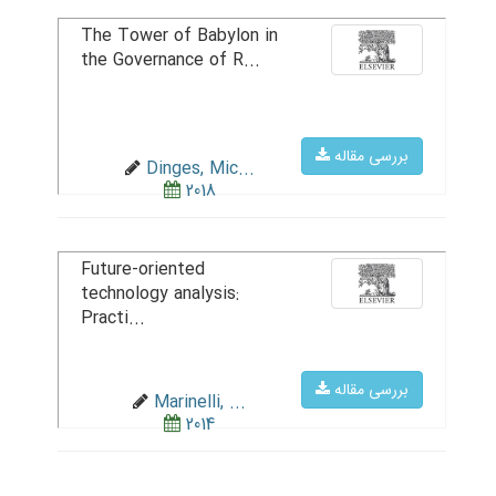
The Tower of Babylon in
the Governance of R...
بررسی مقاله
Dinges, Mic...
2018
Future-oriented
technology analysis:
Practi...
بررسی مقاله
Marinelli, ...
2014