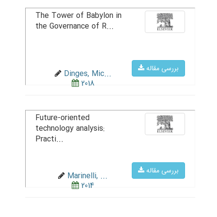
The Tower of Babylon in
the Governance of R...
بررسی مقاله
Dinges, Mic...
2018
Future-oriented
technology analysis:
Practi...
بررسی مقاله
Marinelli, ...
2014