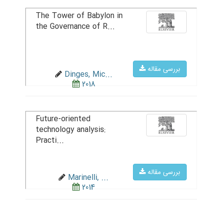
The Tower of Babylon in
the Governance of R...
بررسی مقاله
Dinges, Mic...
2018
Future-oriented
technology analysis:
Practi...
بررسی مقاله
Marinelli, ...
2014