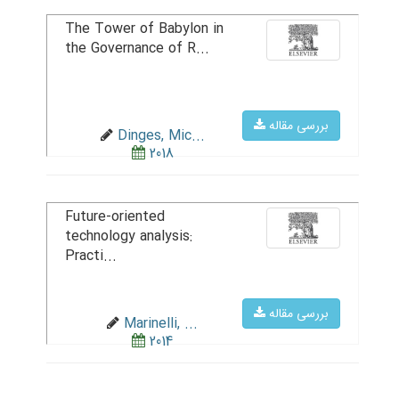
The Tower of Babylon in
the Governance of R...
بررسی مقاله
Dinges, Mic...
2018
Future-oriented
technology analysis:
Practi...
بررسی مقاله
Marinelli, ...
2014