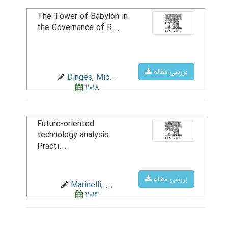
The Tower of Babylon in
the Governance of R...
بررسی مقاله
Dinges, Mic...
2018
Future-oriented
technology analysis:
Practi...
بررسی مقاله
Marinelli, ...
2014