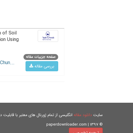
 of Soil
ion Using
صفحه جزییات مقاله
Chun...
بررسی مقاله
سایت
دانلود مقاله
انگلیسی از تمام ژورنال های معتبر با قابلیت دان
© paperdownloader.com | 1397
ترجمه تخصصی