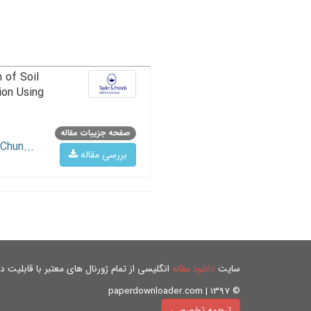
 of Soil
ion Using
صفحه جزییات مقاله
Chun...
بررسی مقاله
سایت
دانلود مقاله
انگلیسی از تمام ژورنال های معتبر با قابلیت دان
© paperdownloader.com | 1397
ترجمه تخصصی