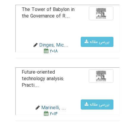
The Tower of Babylon in
the Governance of R...
بررسی مقاله
Dinges, Mic...
2018
Future-oriented
technology analysis:
Practi...
بررسی مقاله
Marinelli, ...
2014