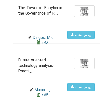
The Tower of Babylon in
the Governance of R...
بررسی مقاله
Dinges, Mic...
2018
Future-oriented
technology analysis:
Practi...
بررسی مقاله
Marinelli, ...
2014