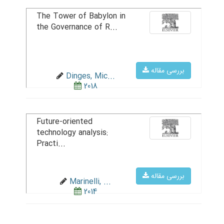
The Tower of Babylon in
the Governance of R...
بررسی مقاله
Dinges, Mic...
2018
Future-oriented
technology analysis:
Practi...
بررسی مقاله
Marinelli, ...
2014