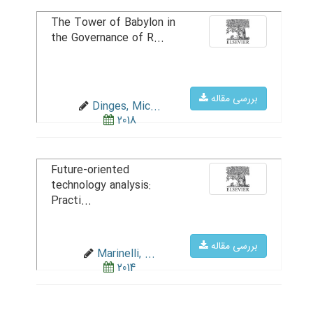
The Tower of Babylon in
the Governance of R...
بررسی مقاله
Dinges, Mic...
2018
Future-oriented
technology analysis:
Practi...
بررسی مقاله
Marinelli, ...
2014