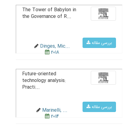
The Tower of Babylon in
the Governance of R...
بررسی مقاله
Dinges, Mic...
2018
Future-oriented
technology analysis:
Practi...
بررسی مقاله
Marinelli, ...
2014