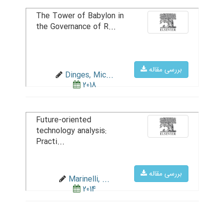
The Tower of Babylon in
the Governance of R...
بررسی مقاله
Dinges, Mic...
2018
Future-oriented
technology analysis:
Practi...
بررسی مقاله
Marinelli, ...
2014